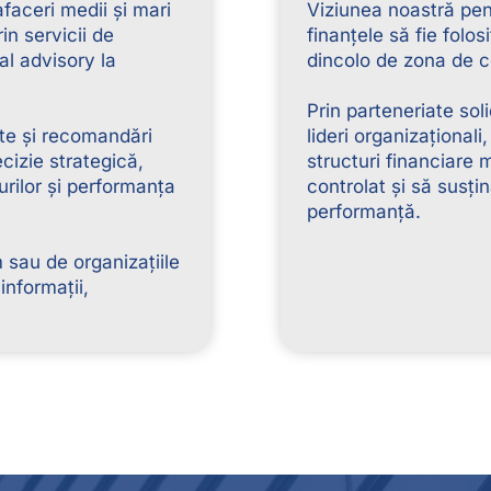
faceri medii și mari
Viziunea noastră pen
rin servicii de
finanțele să fie folo
al advisory la
dincolo de zona de c
Prin parteneriate so
cte și recomandări
lideri organizaționali
cizie strategică,
structuri financiare
urilor și performanța
controlat și să susți
performanță.
m sau de organizațiile
informații,