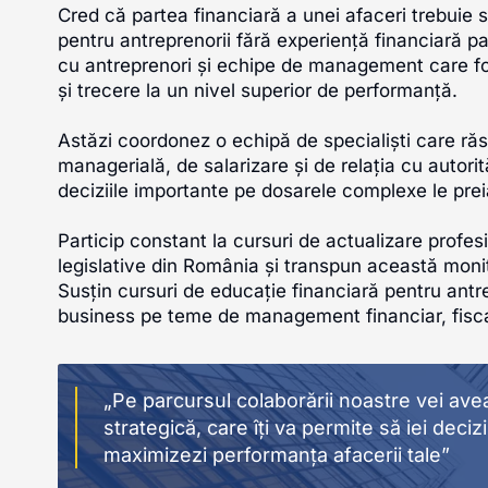
Cred că partea financiară a unei afaceri trebuie s
pentru antreprenorii fără experiență financiară par
cu antreprenori și echipe de management care fol
și trecere la un nivel superior de performanță.
Astăzi coordonez o echipă de specialiști care ră
managerială, de salarizare și de relația cu autori
deciziile importante pe dosarele complexe le prei
Particip constant la cursuri de actualizare profe
legislative din România și transpun această monit
Susțin cursuri de educație financiară pentru antr
business pe teme de management financiar, fiscali
„Pe parcursul colaborării noastre vei avea
strategică, care îți va permite să iei deci
maximizezi performanța afacerii tale”