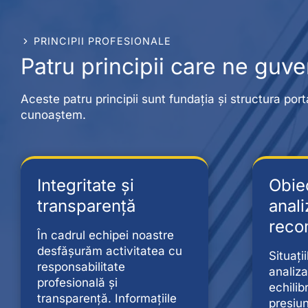
PRINCIPII PROFESIONALE
Patru principii care ne guve
Aceste patru principii sunt fundația și structura por
cunoaștem.
Integritate și
Obiec
transparență
anali
reco
În cadrul echipei noastre
desfășurăm activitatea cu
Situați
responsabilitate
analiza
profesională și
echilib
transparență. Informațiile
presiu