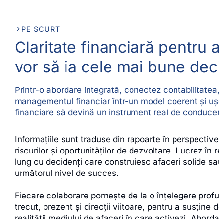
PE SCURT
Claritate financiară pentru 
vor să ia cele mai bune deci
Printr-o abordare integrată, conectez contabilitatea,
managementul financiar într-un model coerent și ușor
financiare să devină un instrument real de conducere
Informațiile sunt traduse din rapoarte în perspectiv
riscurilor și oportunităților de dezvoltare. Lucrez în 
lung cu decidenți care construiesc afaceri solide sa
următorul nivel de succes.
Fiecare colaborare pornește de la o înțelegere profu
trecut, prezent și direcții viitoare, pentru a susține 
realității mediului de afaceri în care activezi. Abo