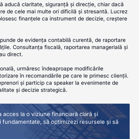
ă aducă claritate, siguranță și direcție, chiar dacă
e de cele mai multe ori dificilă și stresantă. Lucrez
osesc finanțele ca instrument de decizie, creștere
spunde de evidența contabilă curentă, de raportare
tățile. Consultanța fiscală, raportarea managerială și
au direct.
sională, urmăresc îndeaproape modificările
orizare în recomandările pe care le primesc clienții.
eprenori și particip ca speaker la evenimente de
tate și decizie strategică.
 acces la o viziune financiară clară și
zii fundamentate, să optimizezi resursele și să