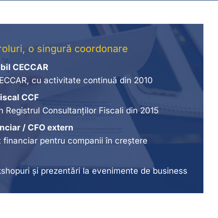
roluri, o singură coordonare
abil CECCAR
CCAR, cu activitate continuă din 2010
fiscal CCF
în Registrul Consultanților Fiscali din 2015
nciar / CFO extern
inanciar pentru companii în creștere
kshopuri și prezentări la evenimente de business