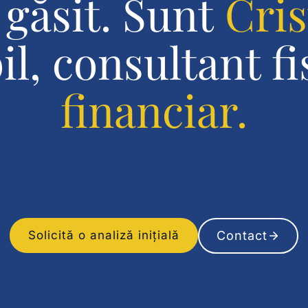
găsit. Sunt
Cris
l, consultant fi
financiar.
Contact
Solicită o analiză inițială