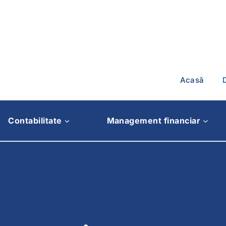
Skip
to
content
Acasă
Contabilitate
Management financiar