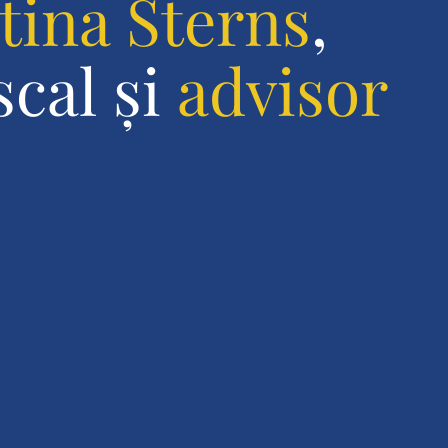
tina Sterns
,
scal și
advisor