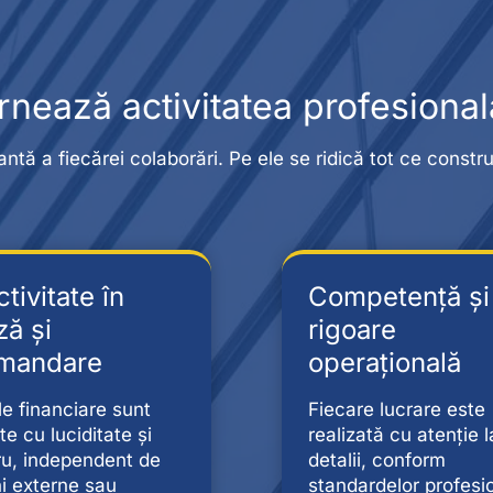
rnează activitatea profesional
tantă a fiecărei colaborări. Pe ele se ridică tot ce cons
tivitate în
Competență și
ză și
rigoare
mandare
operațională
ile financiare sunt
Fiecare lucrare este
te cu luciditate și
realizată cu atenție l
ru, independent de
detalii, conform
ni externe sau
standardelor profesi