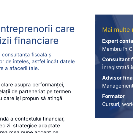
antreprenorii care
Mai multe 
zii financiare
Expert cont
Membru în CE
 consultanța fiscală și
Consultant 
 de înțeles, astfel încât datele
Înregistrată 
 a afacerii tale.
Advisor fina
e clare asupra performanței,
Management f
relații de parteneriat pe termen
Formator
u care își propun să atingă
Cursuri, wor
ndă a contextului financiar,
decizii strategice adaptate
rdarea mea pune accent pe